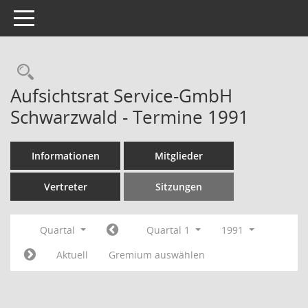
Toggle navigation
Rechercheauswahl
Aufsichtsrat Service-GmbH
Schwarzwald - Termine 1991
Informationen
Mitglieder
Vertreter
Sitzungen
Quartal
Quartal 1
1991
Aktuell
Gremium auswählen