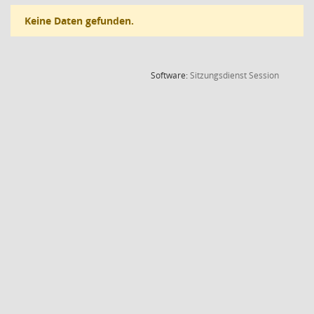
Keine Daten gefunden.
(Wird in
Software:
Sitzungsdienst
Session