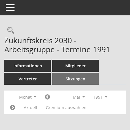
Toggle navigation
Rechercheauswahl
Zukunftskreis 2030 -
Arbeitsgruppe - Termine 1991
Informationen
Mitglieder
Vertreter
Sitzungen
Monat
Mai
1991
Aktuell
Gremium auswählen