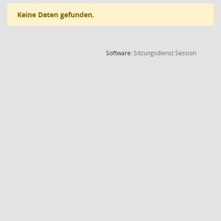
Keine Daten gefunden.
(Wird in
Software:
Sitzungsdienst
Session