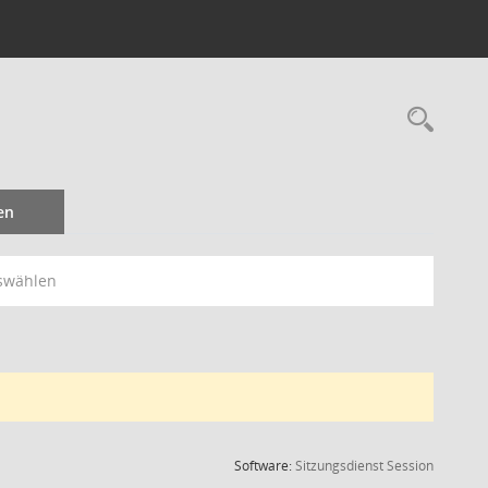
Rec
en
swählen
(Wird in
Software:
Sitzungsdienst
Session