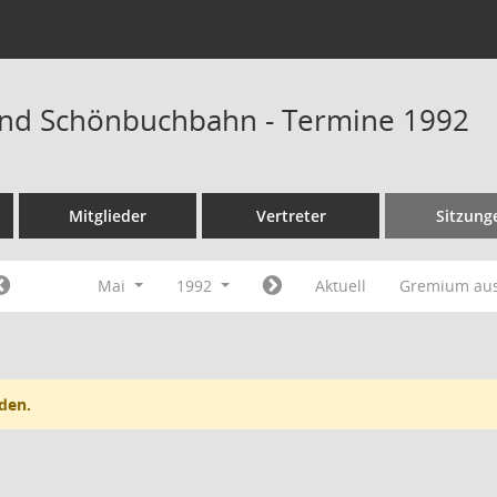
nd Schönbuchbahn - Termine 1992
Mitglieder
Vertreter
Sitzung
Mai
1992
Aktuell
Gremium au
den.