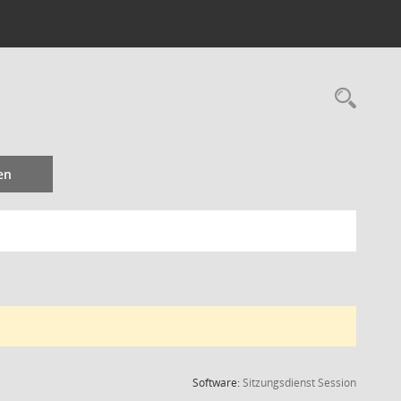
Rec
en
(Wird in
Software:
Sitzungsdienst
Session