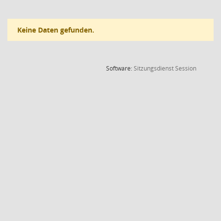
Keine Daten gefunden.
(Wird in
Software:
Sitzungsdienst
Session