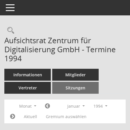
Toggle navigation
Rechercheauswahl
Aufsichtsrat Zentrum für
Digitalisierung GmbH - Termine
1994
Informationen
Mitglieder
Vertreter
Sitzungen
Monat
Januar
1994
Aktuell
Gremium auswählen