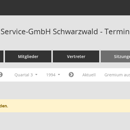
t Service-GmbH Schwarzwald - Termi
Mitglieder
Vertreter
Sitzung
Quartal 3
1994
Aktuell
Gremium au
den.