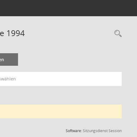
ne 1994
Rec
en
swählen
(Wird in
Software:
Sitzungsdienst
Session