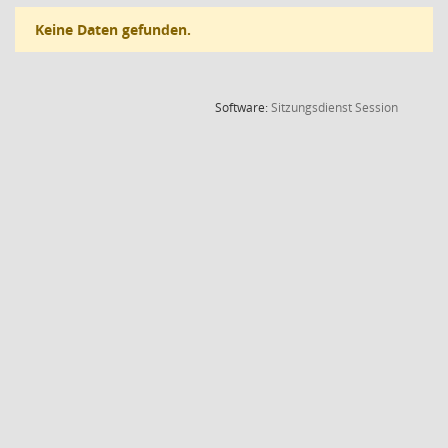
Keine Daten gefunden.
(Wird in
Software:
Sitzungsdienst
Session