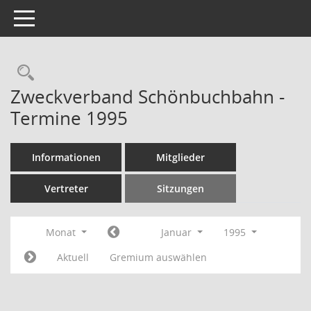
Toggle navigation
Rechercheauswahl
Zweckverband Schönbuchbahn -
Termine 1995
Informationen
Mitglieder
Vertreter
Sitzungen
Monat
Januar
1995
Aktuell
Gremium auswählen