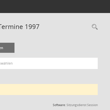
 Termine 1997
Rec
en
swählen
(Wird in
Software:
Sitzungsdienst
Session