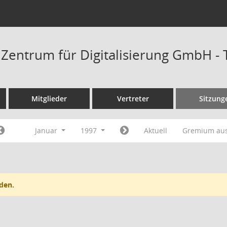
t Zentrum für Digitalisierung GmbH -
Mitglieder
Vertreter
Sitzung
Januar
1997
Aktuell
Gremium au
den.