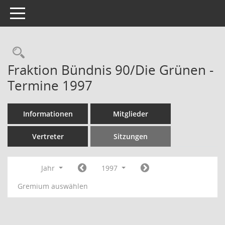
Toggle navigation
Rechercheauswahl
Fraktion Bündnis 90/Die Grünen -
Termine 1997
Informationen
Mitglieder
Vertreter
Sitzungen
Jahr
1997
Gremium auswählen