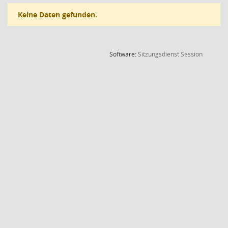
Keine Daten gefunden.
(Wird in
Software:
Sitzungsdienst
Session