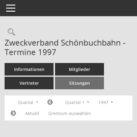
Toggle navigation
Rechercheauswahl
Zweckverband Schönbuchbahn -
Termine 1997
Informationen
Mitglieder
Vertreter
Sitzungen
Quartal
Quartal 1
1997
Aktuell
Gremium auswählen