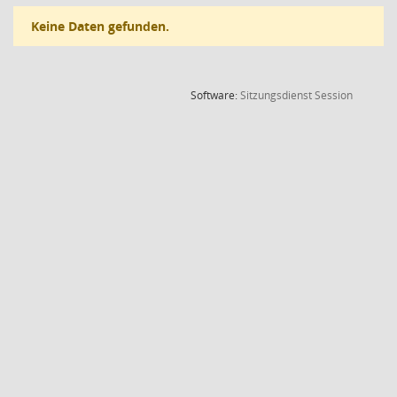
Keine Daten gefunden.
(Wird in
Software:
Sitzungsdienst
Session