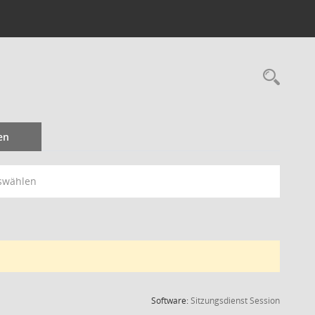
Rec
en
swählen
(Wird in
Software:
Sitzungsdienst
Session