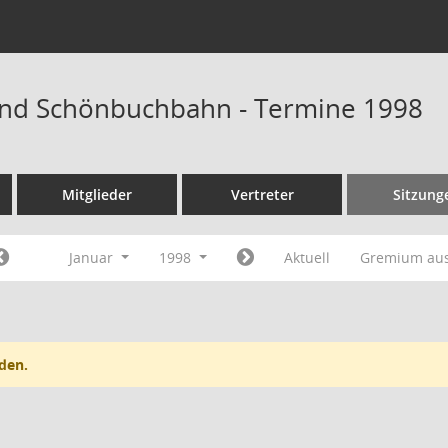
nd Schönbuchbahn - Termine 1998
Mitglieder
Vertreter
Sitzung
Januar
1998
Aktuell
Gremium au
den.