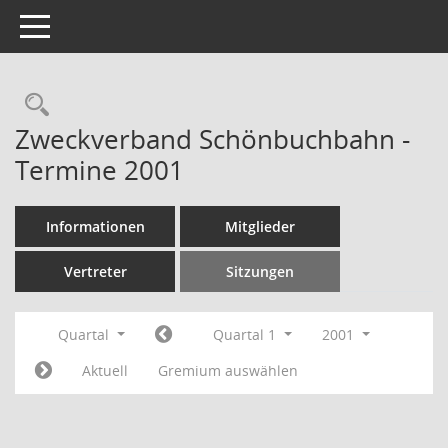
Toggle navigation
Rechercheauswahl
Zweckverband Schönbuchbahn -
Termine 2001
Informationen
Mitglieder
Vertreter
Sitzungen
Quartal
Quartal 1
2001
Aktuell
Gremium auswählen