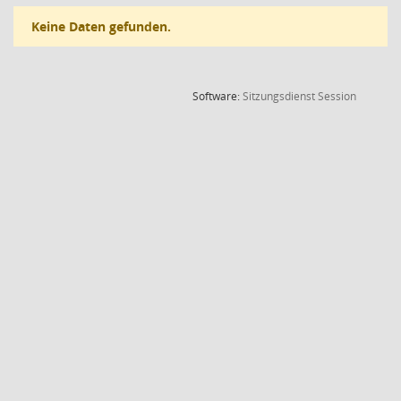
Keine Daten gefunden.
(Wird in
Software:
Sitzungsdienst
Session