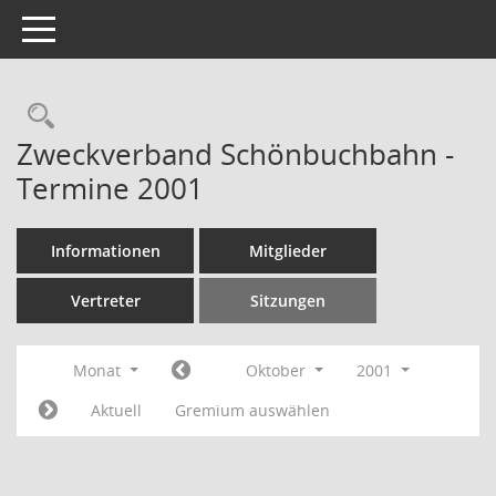
Toggle navigation
Rechercheauswahl
Zweckverband Schönbuchbahn -
Termine 2001
Informationen
Mitglieder
Vertreter
Sitzungen
Monat
Oktober
2001
Aktuell
Gremium auswählen