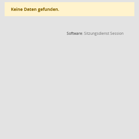
Keine Daten gefunden.
(Wird in
Software:
Sitzungsdienst
Session