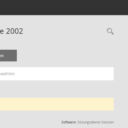
ne 2002
Rec
en
swählen
(Wird in
Software:
Sitzungsdienst
Session