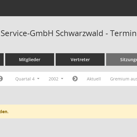
t Service-GmbH Schwarzwald - Termi
Mitglieder
Vertreter
Sitzung
Quartal 4
2002
Aktuell
Gremium au
den.