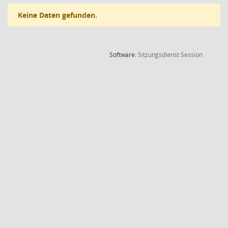
Keine Daten gefunden.
(Wird in
Software:
Sitzungsdienst
Session