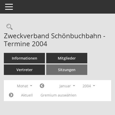
Toggle navigation
Rechercheauswahl
Zweckverband Schönbuchbahn -
Termine 2004
Informationen
Mitglieder
Vertreter
Sitzungen
Monat
Januar
2004
Aktuell
Gremium auswählen