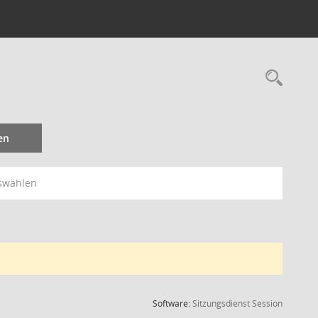
Rec
en
swählen
(Wird in
Software:
Sitzungsdienst
Session