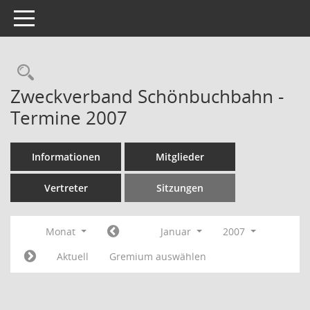
Toggle navigation
Rechercheauswahl
Zweckverband Schönbuchbahn -
Termine 2007
Informationen
Mitglieder
Vertreter
Sitzungen
Monat
Januar
2007
Aktuell
Gremium auswählen