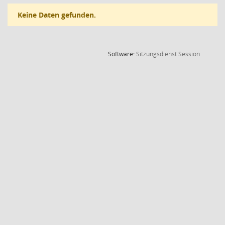
Keine Daten gefunden.
(Wird in
Software:
Sitzungsdienst
Session