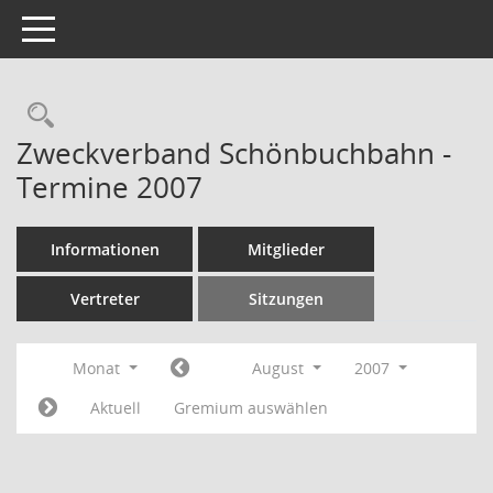
Toggle navigation
Rechercheauswahl
Zweckverband Schönbuchbahn -
Termine 2007
Informationen
Mitglieder
Vertreter
Sitzungen
Monat
August
2007
Aktuell
Gremium auswählen