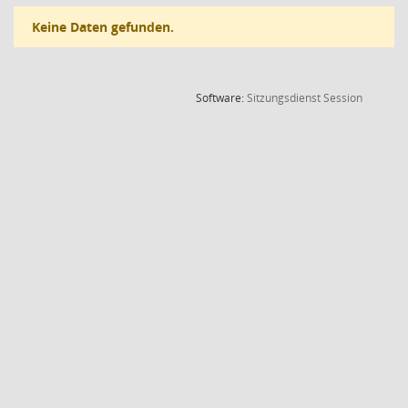
Keine Daten gefunden.
(Wird in
Software:
Sitzungsdienst
Session