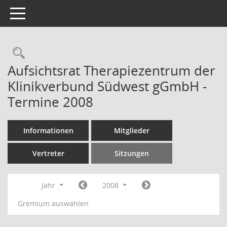
Toggle navigation
Rechercheauswahl
Aufsichtsrat Therapiezentrum der
Klinikverbund Südwest gGmbH -
Termine 2008
Informationen
Mitglieder
Vertreter
Sitzungen
Jahr
2008
Gremium auswählen