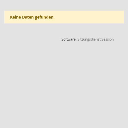
Keine Daten gefunden.
(Wird in
Software:
Sitzungsdienst
Session