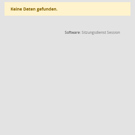
Keine Daten gefunden.
(Wird in
Software:
Sitzungsdienst
Session