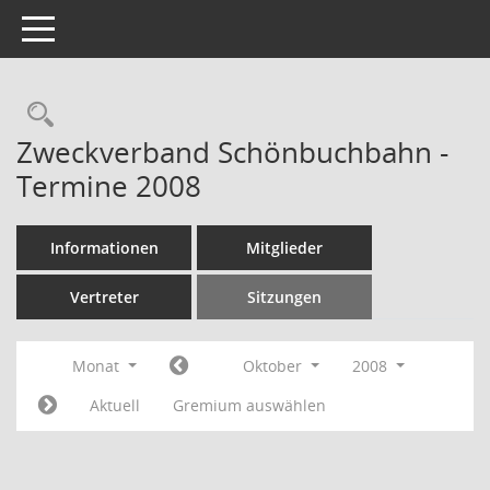
Toggle navigation
Rechercheauswahl
Zweckverband Schönbuchbahn -
Termine 2008
Informationen
Mitglieder
Vertreter
Sitzungen
Monat
Oktober
2008
Aktuell
Gremium auswählen