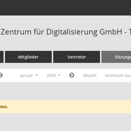
t Zentrum für Digitalisierung GmbH -
Mitglieder
Vertreter
Sitzung
Januar
2009
Aktuell
Gremium au
den.