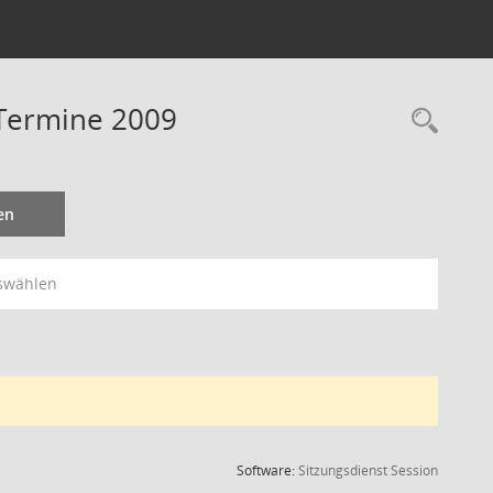
 Termine 2009
Rec
en
swählen
(Wird in
Software:
Sitzungsdienst
Session