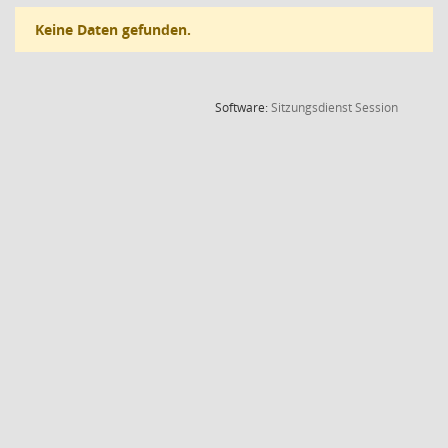
Keine Daten gefunden.
(Wird in
Software:
Sitzungsdienst
Session