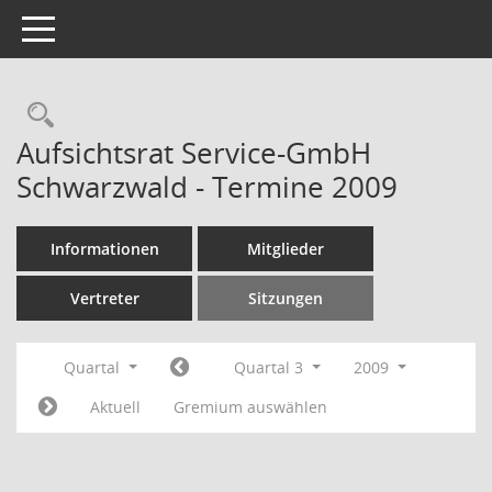
Toggle navigation
Rechercheauswahl
Aufsichtsrat Service-GmbH
Schwarzwald - Termine 2009
Informationen
Mitglieder
Vertreter
Sitzungen
Quartal
Quartal 3
2009
Aktuell
Gremium auswählen