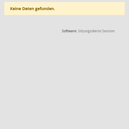
Keine Daten gefunden.
(Wird in
Software:
Sitzungsdienst
Session