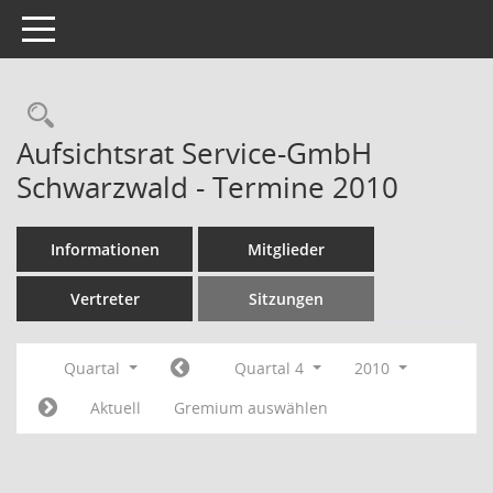
Toggle navigation
Rechercheauswahl
Aufsichtsrat Service-GmbH
Schwarzwald - Termine 2010
Informationen
Mitglieder
Vertreter
Sitzungen
Quartal
Quartal 4
2010
Aktuell
Gremium auswählen