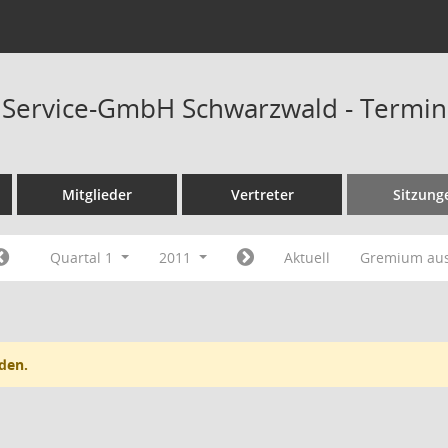
t Service-GmbH Schwarzwald - Termi
Mitglieder
Vertreter
Sitzung
Quartal 1
2011
Aktuell
Gremium au
den.