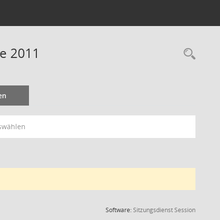
ne 2011
Rec
en
swählen
(Wird in
Software:
Sitzungsdienst
Session