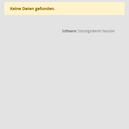
Keine Daten gefunden.
(Wird in
Software:
Sitzungsdienst
Session