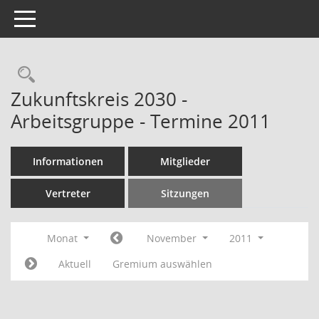
Toggle navigation
Rechercheauswahl
Zukunftskreis 2030 -
Arbeitsgruppe - Termine 2011
Informationen
Mitglieder
Vertreter
Sitzungen
Monat
November
2011
Aktuell
Gremium auswählen