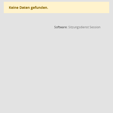
Keine Daten gefunden.
(Wird in
Software:
Sitzungsdienst
Session