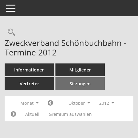
Toggle navigation
Rechercheauswahl
Zweckverband Schönbuchbahn -
Termine 2012
Informationen
Mitglieder
Vertreter
Sitzungen
Monat
Oktober
2012
Aktuell
Gremium auswählen