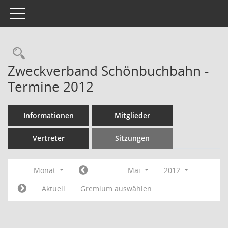
Toggle navigation
Rechercheauswahl
Zweckverband Schönbuchbahn -
Termine 2012
Informationen
Mitglieder
Vertreter
Sitzungen
Monat
Mai
2012
Aktuell
Gremium auswählen