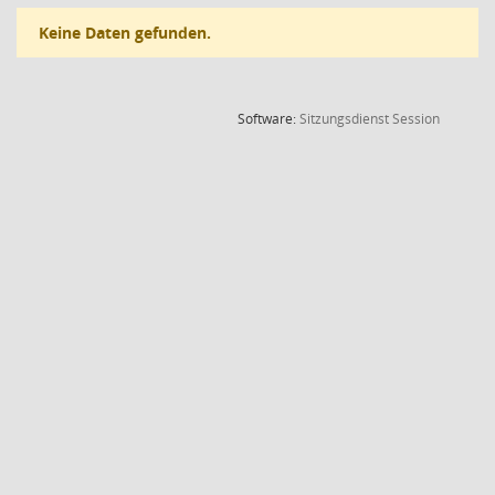
Keine Daten gefunden.
(Wird in
Software:
Sitzungsdienst
Session