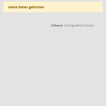
Keine Daten gefunden.
(Wird in
Software:
Sitzungsdienst
Session