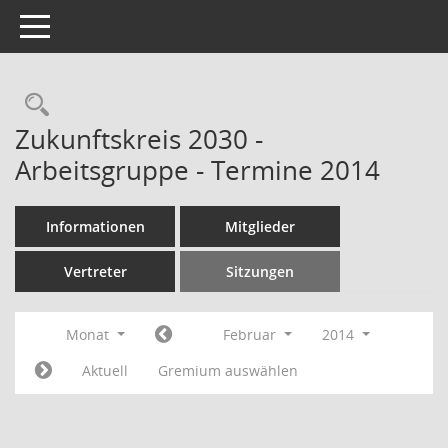
Toggle navigation
Rechercheauswahl
Zukunftskreis 2030 -
Arbeitsgruppe - Termine 2014
Informationen
Mitglieder
Vertreter
Sitzungen
Monat
Februar
2014
Aktuell
Gremium auswählen