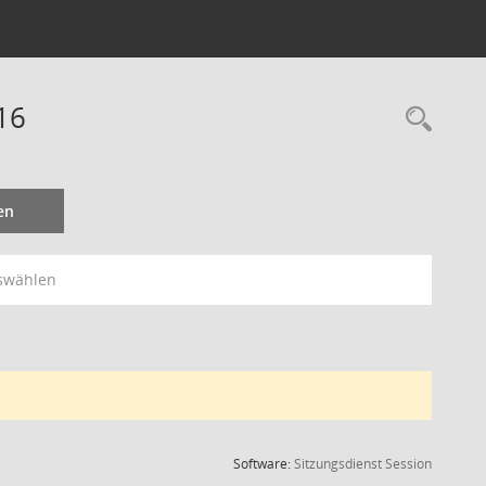
16
Rec
en
swählen
(Wird in
Software:
Sitzungsdienst
Session