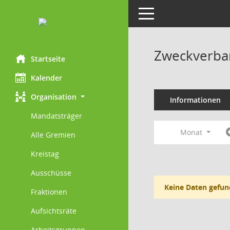
Toggle navigation
Zweckverba
Startseite
Kalender
Organisation
Informationen
Mandatsträger
Monat
Alle Gremien
Kreistag
Ausschüsse
Keine Daten gefun
Fraktionen
Aufsichtsräte
Arbeitsgruppen