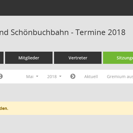
nd Schönbuchbahn - Termine 2018
Mitglieder
Vertreter
Sitzung
Mai
2018
Aktuell
Gremium au
den.