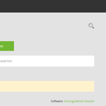
Rec
en
swählen
(Wird in
Software:
Sitzungsdienst
Session