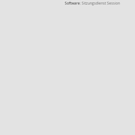
(Wird in
Software:
Sitzungsdienst
Session