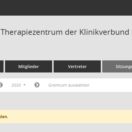
t Therapiezentrum der Klinikverbun
Mitglieder
Vertreter
Sitzung
2020
Gremium auswählen
den.