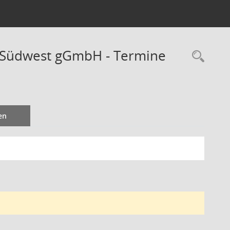
d Südwest gGmbH - Termine
Rec
en