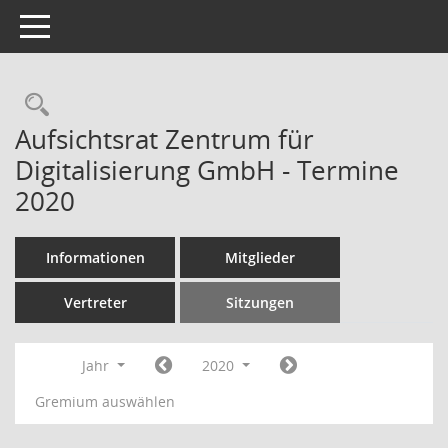
Toggle navigation
Rechercheauswahl
Aufsichtsrat Zentrum für
Digitalisierung GmbH - Termine
2020
Informationen
Mitglieder
Vertreter
Sitzungen
Jahr
2020
Gremium auswählen