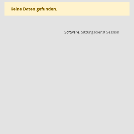
Keine Daten gefunden.
(Wird in
Software:
Sitzungsdienst
Session