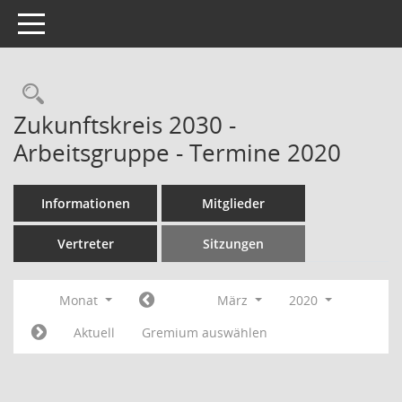
Toggle navigation
Rechercheauswahl
Zukunftskreis 2030 -
Arbeitsgruppe - Termine 2020
Informationen
Mitglieder
Vertreter
Sitzungen
Monat
März
2020
Aktuell
Gremium auswählen