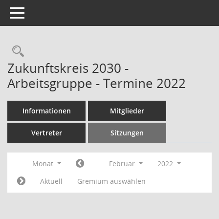
Toggle navigation
Rechercheauswahl
Zukunftskreis 2030 -
Arbeitsgruppe - Termine 2022
Informationen
Mitglieder
Vertreter
Sitzungen
Monat
Februar
2022
Aktuell
Gremium auswählen