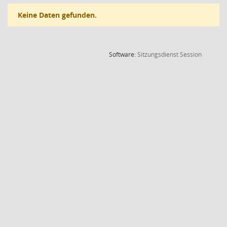
Keine Daten gefunden.
(Wird in
Software:
Sitzungsdienst
Session