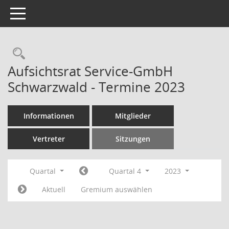
Toggle navigation
Rechercheauswahl
Aufsichtsrat Service-GmbH
Schwarzwald - Termine 2023
Informationen
Mitglieder
Vertreter
Sitzungen
Quartal
Quartal 4
2023
Aktuell
Gremium auswählen