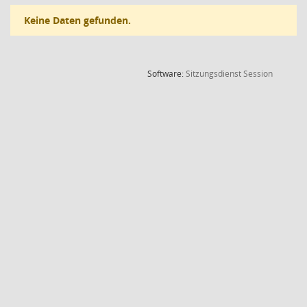
Keine Daten gefunden.
(Wird in
Software:
Sitzungsdienst
Session