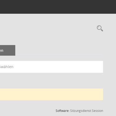
Rec
en
swählen
(Wird in
Software:
Sitzungsdienst
Session