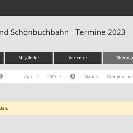
nd Schönbuchbahn - Termine 2023
Mitglieder
Vertreter
Sitzung
April
2023
Aktuell
Gremium au
den.