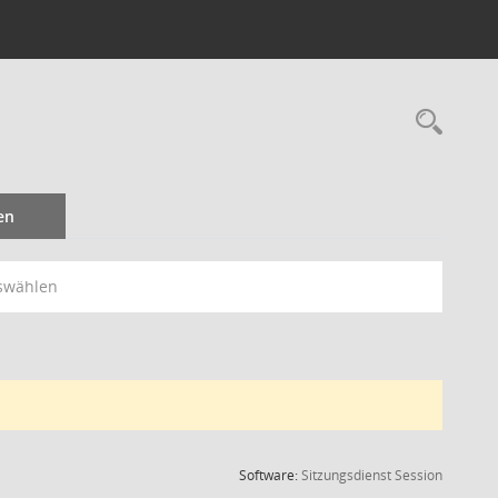
Rec
en
swählen
(Wird in
Software:
Sitzungsdienst
Session