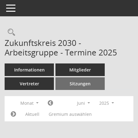
Toggle navigation
Rechercheauswahl
Zukunftskreis 2030 -
Arbeitsgruppe - Termine 2025
Informationen
Mitglieder
Vertreter
Sitzungen
Monat
Juni
2025
Aktuell
Gremium auswählen