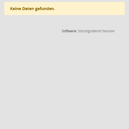
Keine Daten gefunden.
(Wird in
Software:
Sitzungsdienst
Session