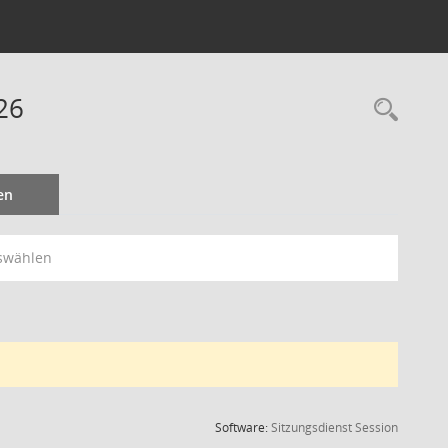
26
Rec
en
swählen
(Wird in
Software:
Sitzungsdienst
Session