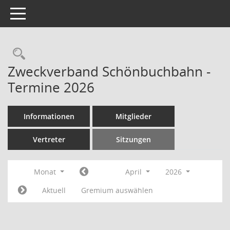
Toggle navigation
Rechercheauswahl
Zweckverband Schönbuchbahn -
Termine 2026
Informationen
Mitglieder
Vertreter
Sitzungen
Monat
April
2026
Aktuell
Gremium auswählen