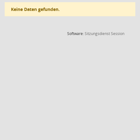
Keine Daten gefunden.
(Wird in
Software:
Sitzungsdienst
Session