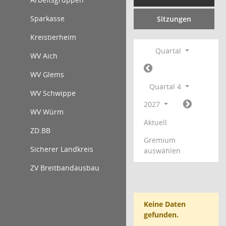
Sparkasse
Sitzungen
Kreistierheim
Quartal
WV Aich
WV Glems
Quartal 4
WV Schwippe
2027
WV Würm
Aktuell
ZD.BB
Gremium
Sicherer Landkreis
auswählen
ZV Breitbandausbau
Keine Daten
gefunden.