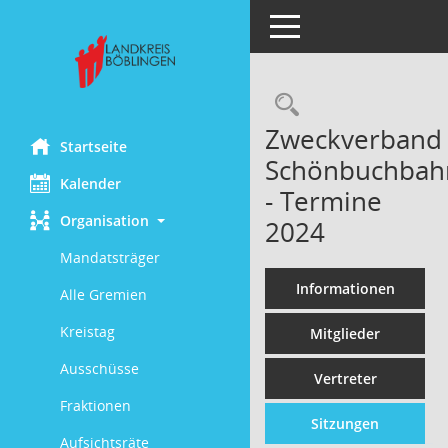
Toggle navigation
Rechercheau
Zweckverband
Startseite
Schönbuchbah
Kalender
- Termine
Organisation
2024
Mandatsträger
Informationen
Alle Gremien
Kreistag
Mitglieder
Ausschüsse
Vertreter
Fraktionen
Sitzungen
Aufsichtsräte