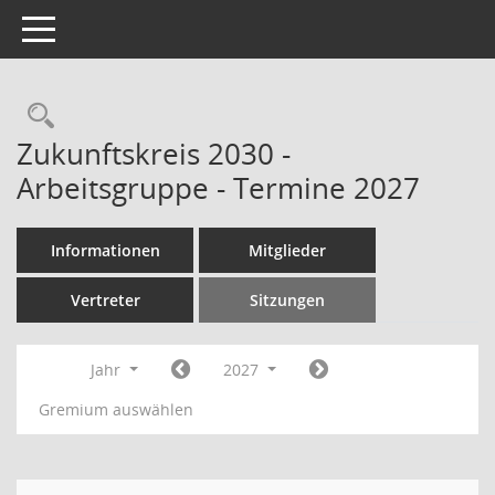
Toggle navigation
Rechercheauswahl
Zukunftskreis 2030 -
Arbeitsgruppe - Termine 2027
Informationen
Mitglieder
Vertreter
Sitzungen
Jahr
2027
Gremium auswählen