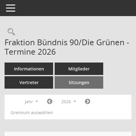
Toggle navigation
Rechercheauswahl
Fraktion Bündnis 90/Die Grünen -
Termine 2026
Informationen
Mitglieder
Vertreter
Sitzungen
Jahr
2026
Gremium auswählen