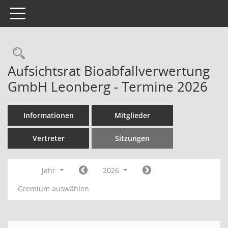
Toggle navigation
Rechercheauswahl
Aufsichtsrat Bioabfallverwertung
GmbH Leonberg - Termine 2026
Informationen
Mitglieder
Vertreter
Sitzungen
Jahr
2026
Gremium auswählen