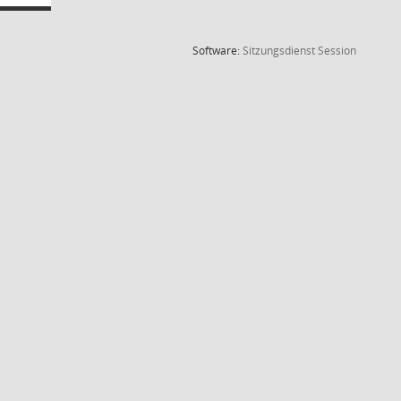
(Wird in
Software:
Sitzungsdienst
Session