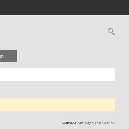
Rec
en
(Wird in
Software:
Sitzungsdienst
Session