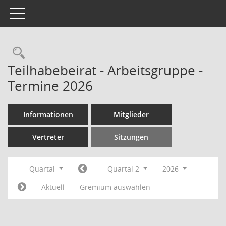
Toggle navigation
Rechercheauswahl
Teilhabebeirat - Arbeitsgruppe -
Termine 2026
Informationen
Mitglieder
Vertreter
Sitzungen
Quartal
Quartal 2
2026
Aktuell
Gremium auswählen