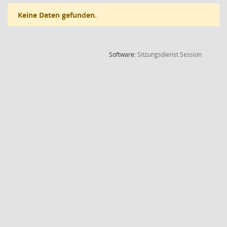
Keine Daten gefunden.
(Wird in
Software:
Sitzungsdienst
Session